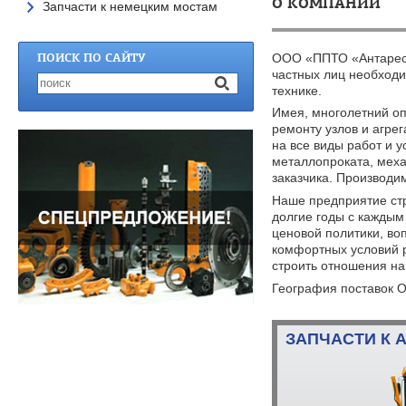
О КОМПАНИИ
Запчасти к немецким мостам
ПОИСК ПО САЙТУ
ООО «ППТО «Антарес»
частных лиц необходи
технике.
Имея, многолетний о
ремонту узлов и агре
на все виды работ и 
металлопроката, меха
заказчика. Производи
Наше предприятие ст
долгие годы с каждым
ценовой политики, во
комфортных условий р
строить отношения н
География поставок О
ЗАПЧАСТИ К 